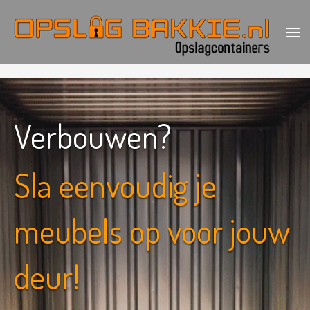
Ga
naar
inhoud
(Druk
Opslagbakkie.nl
Opslagcontainer voor de deur huren
enter)
Verbouwen?
Sla eenvoudig je
meubels op voor jouw
deur!