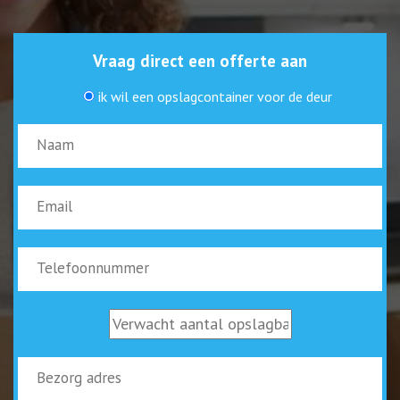
Vraag direct een offerte aan
ik wil een opslagcontainer voor de deur