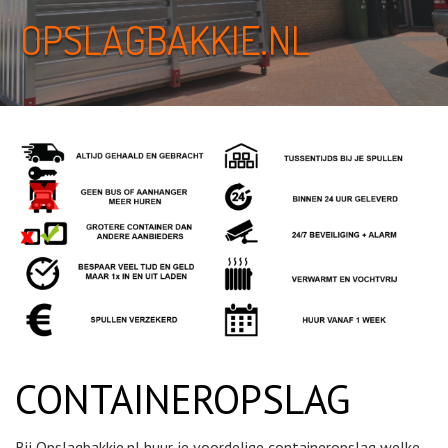
OPSLAGBAKKIE.NL
CONTAINEROPSLAG
Bij Opslagbakkie.nl huur je voordelige containeropslag welke