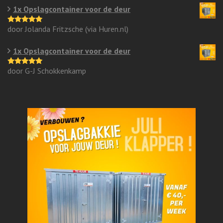
1x Opslagcontainer voor de deur
door Jolanda Fritzsche (via Huren.nl)
Gewaardeerd
5
uit 5
1x Opslagcontainer voor de deur
door G-J Schokkenkamp
Gewaardeerd
5
uit 5