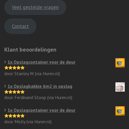
Veel gestelde vragen
Contact
Klant beoordelingen
1x Opslagcontainer voor de deur
door Stanley W (via Huren.nl)
Gewaardeerd
5
uit 5
1x Opslagbakkie 6m2 in opslag
door Ferdinand Stoop (via Huren.nl)
Gewaardeerd
5
uit 5
1x Opslagcontainer voor de deur
door Molly (via Huren.nl)
Gewaardeerd
5
uit 5