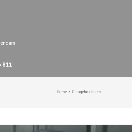
olendam
6 811
Home
>
Garagebox huren