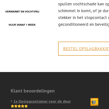
spullen vochtschade kan op
schimmel in komt, of je dur
stekker in het stopcontact
geconditioneerd en beveili
BESTEL OPSLAGBAKKIE
Klant beoordelingen
1x Opslagcontainer voor de deur