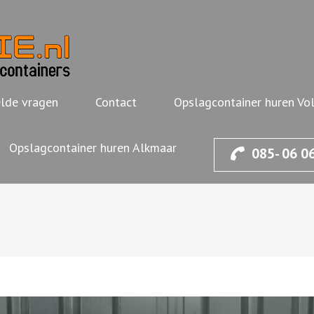
OPSLAGBAKKIE.NL
Opslagcontainer voor de deur huren
lde vragen
Contact
Opslagcontainer huren V
Opslagcontainer huren Alkmaar
085- 06 0