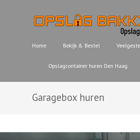
Ga
naar
inhoud
(Druk
enter)
Home
Bekijk & Bestel
Veelgeste
Opslagcontainer huren Den Haag
Garagebox huren