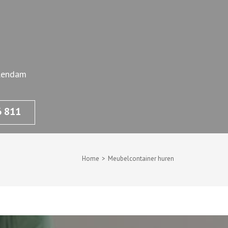
olendam
6 811
Home
>
Meubelcontainer huren