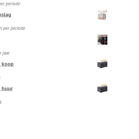
:
per periode
pslag
:
n per periode
r jaar
 koop
k
 huur
k