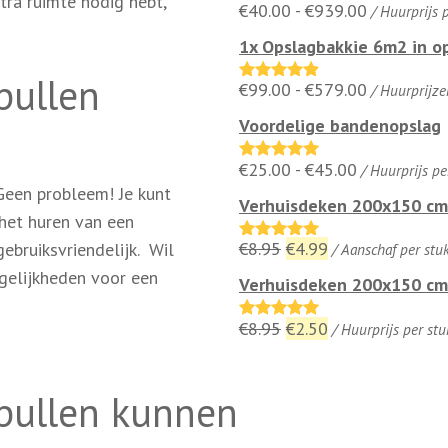
tra ruimte nodig hebt,
Prijsklasse
€
40.00
-
€
939.00
/ Huurprijs 
€729.00
Gewaardeerd
4.96
uit 5
€40.00
1x Opslagbakkie 6m2 in o
tot
spullen
Prijsklasse
€
99.00
-
€
579.00
/ Huurprijze
€939.00
Gewaardeerd
4.76
uit 5
€99.00
Voordelige bandenopslag
tot
Prijsklasse:
€
25.00
-
€
45.00
/ Huurprijs pe
€579.00
Gewaardeerd
5.00
uit 5
 Geen probleem! Je kunt
€25.00
Verhuisdeken 200x150 cm
t het huren van een
tot
Oorspronkelijke
Huidige
€
8.95
€
4.99
gebruiksvriendelijk.
Wil
/ Aanschaf per stu
€45.00
Gewaardeerd
5.00
uit 5
prijs
prijs
gelijkheden voor een
Verhuisdeken 200x150 cm
was:
is:
Oorspronkelijke
Huidige
€
8.95
€
2.50
/ Huurprijs per stu
€8.95.
€4.99.
Gewaardeerd
5.00
uit 5
prijs
prijs
was:
is:
 spullen kunnen
€8.95.
€2.50.