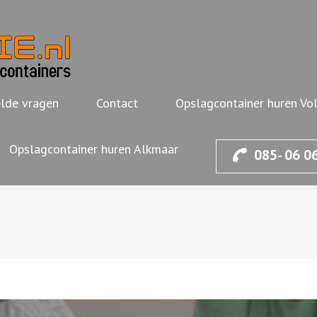
OPSLAGBAKKIE.NL
Opslagcontainer voor de deur huren
lde vragen
Contact
Opslagcontainer huren V
Opslagcontainer huren Alkmaar
085- 06 0