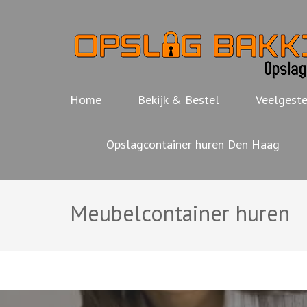
Ga
naar
inhoud
(Druk
enter)
Home
Bekijk & Bestel
Veelgeste
Opslagcontainer huren Den Haag
Meubelcontainer huren