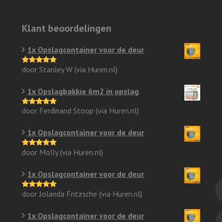
Klant beoordelingen
1x Opslagcontainer voor de deur
door Stanley W (via Huren.nl)
Gewaardeerd
5
uit 5
1x Opslagbakkie 6m2 in opslag
door Ferdinand Stoop (via Huren.nl)
Gewaardeerd
5
uit 5
1x Opslagcontainer voor de deur
door Molly (via Huren.nl)
Gewaardeerd
5
uit 5
1x Opslagcontainer voor de deur
door Jolanda Fritzsche (via Huren.nl)
Gewaardeerd
5
uit 5
1x Opslagcontainer voor de deur