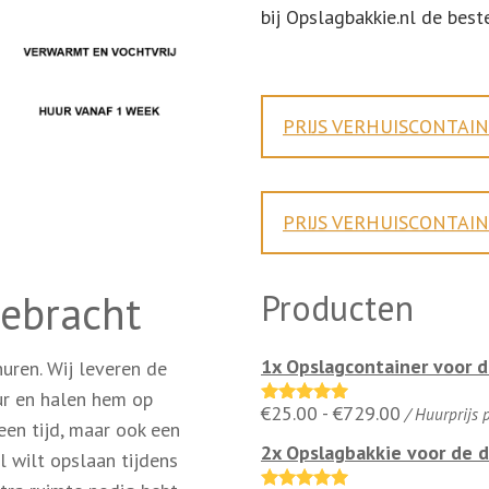
bij Opslagbakkie.nl de best
PRIJS VERHUISCONTAI
PRIJS VERHUISCONTAIN
gebracht
Producten
1x Opslagcontainer voor d
uren. Wij leveren de
ur en halen hem op
Prijsklasse
€
25.00
-
€
729.00
/ Huurprijs 
Gewaardeerd
leen tijd, maar ook een
4.88
uit 5
€25.00
2x Opslagbakkie voor de 
l wilt opslaan tijdens
tot