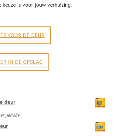
e keuze is voor jouw verhuizing.
NER VOOR DE DEUR
ER IN DE OPSLAG
e deur
:
per periode
deur