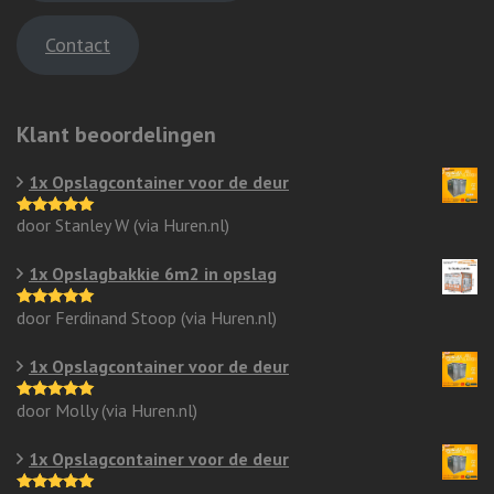
Contact
Klant beoordelingen
1x Opslagcontainer voor de deur
door Stanley W (via Huren.nl)
Gewaardeerd
5
uit 5
1x Opslagbakkie 6m2 in opslag
door Ferdinand Stoop (via Huren.nl)
Gewaardeerd
5
uit 5
1x Opslagcontainer voor de deur
door Molly (via Huren.nl)
Gewaardeerd
5
uit 5
1x Opslagcontainer voor de deur