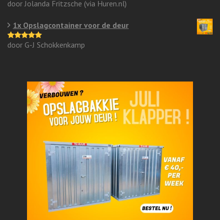
door Jolanda Fritzsche (via Huren.nl)
Gewaardeerd
5
uit 5
1x Opslagcontainer voor de deur
door G-J Schokkenkamp
Gewaardeerd
5
uit 5