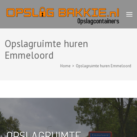
Ga
naar
inhoud
(Druk
Opslagbakkie.nl
Opslagcontainer voor de deur huren
enter)
Opslagruimte huren
Emmeloord
Home
>
Opslagruimte huren Emmeloord
OPSLAGRUIMTE